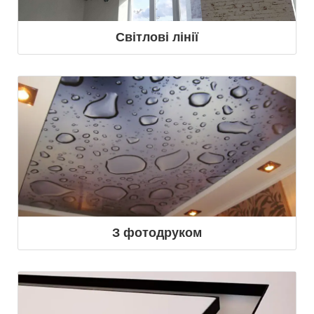
Світлові лінії
З фотодруком