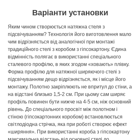
Варіанти установки
Яким чином створюється натяжна стеля з
підсвічуванням? Технологія його виготовлення мало
чим відрізняється від аналогічної при монтажі
традиційного стелі з коробом з гіпсокартону. Єдина
відмінність полягає в використанні спеціального
сталевого профілю, в яких згодом «ховають» плівку.
Форма профілю для натяжної ширяючого стелі з
підсвічуванням дещо відрізняється, як і місце його
монтажу. Полотно закріплюють не впритул до стіни, а
на відстані близько 1,5-2 см. При цьому сам ширяє
профіль повинен бути нижче на 4-5 см, ніж основний
рівень. До спеціального просвіт між полотном і
стіною (гіпсокартонних коробом) встановлюється
світлодіодна стрічка, яка при роботі створює ефект
«ширяння». При використанні короба з гіпсокартону
максимальна відстань від основної стелі до