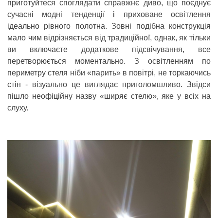
приготуйтеся споглядати справжнє диво, що поєднує
сучасні модні тенденції і приховане освітлення
ідеально рівного полотна. Зовні подібна конструкція
мало чим відрізняється від традиційної, однак, як тільки
ви включаєте додаткове підсвічування, все
перетворюється моментально. З освітленням по
периметру стеля ніби «парить» в повітрі, не торкаючись
стін - візуально це виглядає приголомшливо. Звідси
пішло неофіційну назву «ширяє стелю», яке у всіх на
слуху.