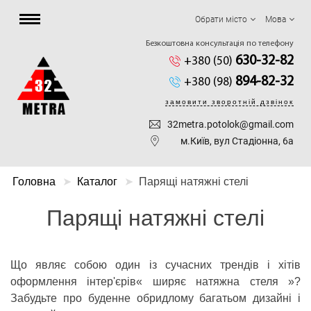
Обрати місто
Мова
Безкоштовна консультація по телефону
630-32-82
+380 (50)
894-82-32
+380 (98)
замовити зворотній дзвінок
32metra.potolok@gmail.com
м.Київ, вул Стадіонна, 6а
Головна
Каталог
Парящі натяжні стелі
Парящі натяжні стелі
Що являє собою один із сучасних трендів і хітів
оформлення інтер'єрів« ширяє натяжна стеля »?
Забудьте про буденне обридлому багатьом дизайні і