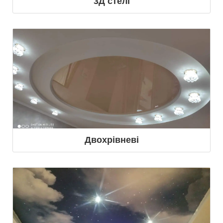
3Д стелі
Двохрівневі