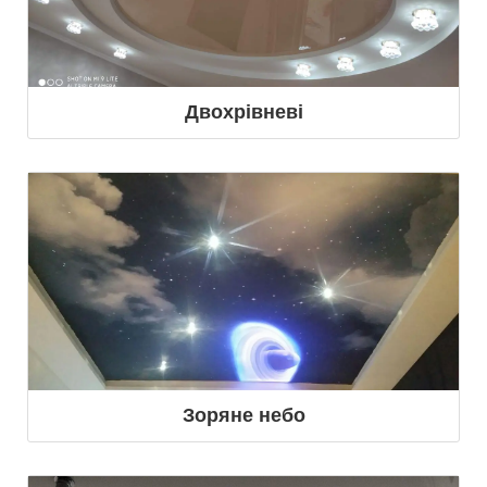
Двохрівневі
Зоряне небо