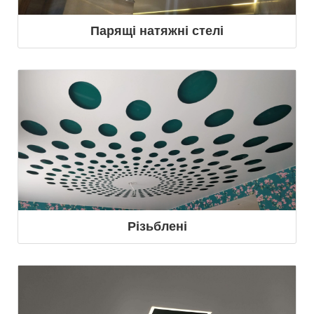
Парящі натяжні стелі
Різьблені