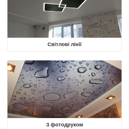
Світлові лінії
З фотодруком