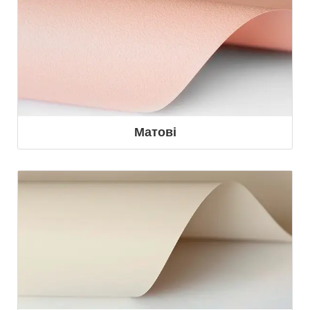
Матові