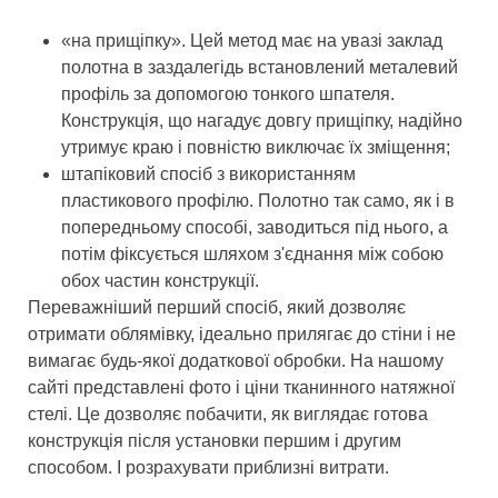
«на прищіпку». Цей метод має на увазі заклад
полотна в заздалегідь встановлений металевий
профіль за допомогою тонкого шпателя.
Конструкція, що нагадує довгу прищіпку, надійно
утримує краю і повністю виключає їх зміщення;
штапіковий спосіб з використанням
пластикового профілю. Полотно так само, як і в
попередньому способі, заводиться під нього, а
потім фіксується шляхом з'єднання між собою
обох частин конструкції.
Переважніший перший спосіб, який дозволяє
отримати облямівку, ідеально прилягає до стіни і не
вимагає будь-якої додаткової обробки. На нашому
сайті представлені фото і ціни тканинного натяжної
стелі. Це дозволяє побачити, як виглядає готова
конструкція після установки першим і другим
способом. І розрахувати приблизні витрати.