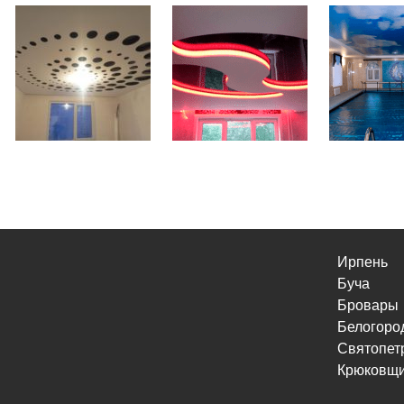
Ирпень
Буча
Бровары
Белогоро
Святопет
Крюковщ