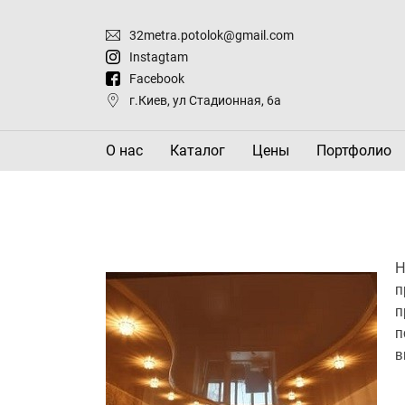
32metra.potolok@gmail.com
Instagtam
Facebook
г.Киев, ул Стадионная, 6а
О нас
Каталог
Цены
Портфолио
Н
п
п
п
в