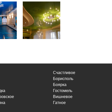
Счастливое
Борисполь
Боярка
дка
Гостомель
ровское
Вишневое
ина
Гатное